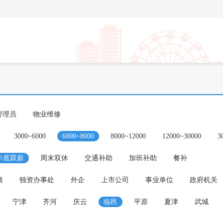
管理员
物业维修
3000~6000
6000~8000
8000~12000
12000~30000
3
年底双薪
周末双休
交通补助
加班补助
餐补
商
独资办事处
外企
上市公司
事业单位
政府机关
宁津
齐河
庆云
临邑
平原
夏津
武城