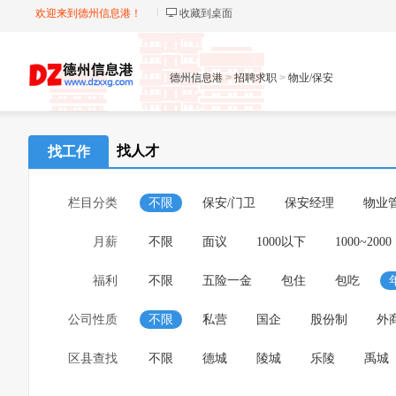
欢迎来到德州信息港！
收藏到桌面
德州信息港
>
招聘求职
>
物业/保安
找人才
找工作
栏目分类
不限
保安/门卫
保安经理
物业
月薪
不限
面议
1000以下
1000~2000
福利
不限
五险一金
包住
包吃
公司性质
不限
私营
国企
股份制
外
区县查找
不限
德城
陵城
乐陵
禹城