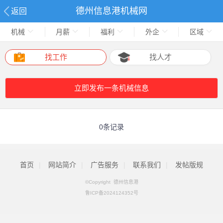
德州信息港机械网
返回
机械
月薪
福利
外企
区域
找工作
找人才
立即发布一条机械信息
0条记录
首页
|
网站简介
|
广告服务
|
联系我们
|
发帖版规
©Copyright 德州信息港
鲁ICP备2024124352号