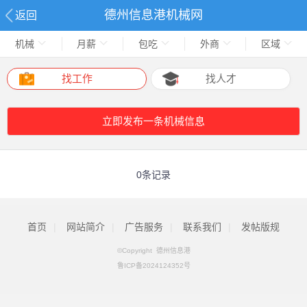
德州信息港机械网
返回
机械
月薪
包吃
外商
区域
找工作
找人才
立即发布一条机械信息
0条记录
首页
|
网站简介
|
广告服务
|
联系我们
|
发帖版规
©Copyright 德州信息港
鲁ICP备2024124352号