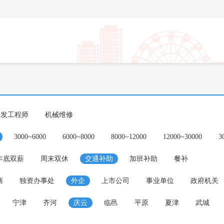
研发工程师
机械维修
3000~6000
6000~8000
8000~12000
12000~30000
3
年底双薪
周末双休
交通补助
加班补助
餐补
商
独资办事处
外企
上市公司
事业单位
政府机关
宁津
齐河
庆云
临邑
平原
夏津
武城