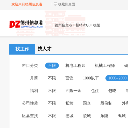
欢迎来到德州信息港！
收藏到桌面
德州信息港
>
招聘求职
>
机械
找人才
找工作
栏目分类
不限
机电工程师
机械工程师
月薪
不限
面议
1000以下
1000~2000
福利
不限
五险一金
包住
包吃
公司性质
不限
私营
国企
股份制
外
区县查找
不限
德城
陵城
乐陵
禹城