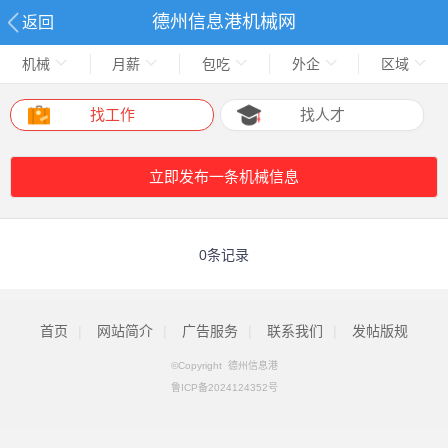
德州信息港机械网
返回
机械
月薪
包吃
外企
区域
找工作
找人才
立即发布一条机械信息
0条记录
首页
|
网站简介
|
广告服务
|
联系我们
|
发帖版规
©Copyright 德州信息港
鲁ICP备2024124352号