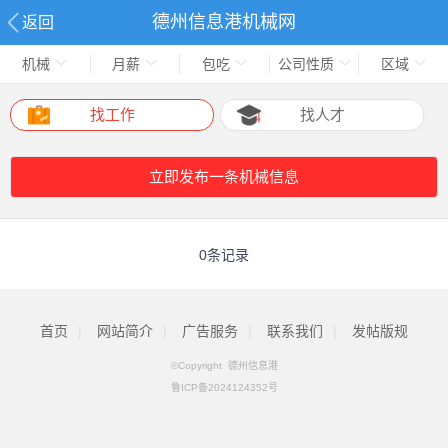
德州信息港机械网
返回
机械
月薪
包吃
公司性质
区域
找工作
找人才
立即发布一条机械信息
0条记录
首页
|
网站简介
|
广告服务
|
联系我们
|
发帖版规
©Copyright 德州信息港
鲁ICP备2024124352号