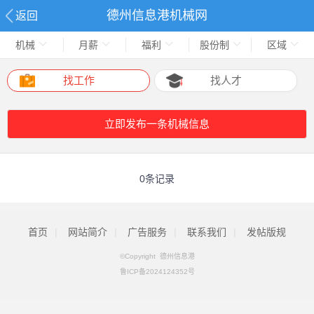
德州信息港机械网
返回
机械
月薪
福利
股份制
区域
找工作
找人才
立即发布一条机械信息
0条记录
首页
|
网站简介
|
广告服务
|
联系我们
|
发帖版规
©Copyright 德州信息港
鲁ICP备2024124352号