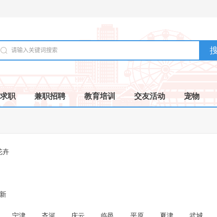
求职
兼职招聘
教育培训
交友活动
宠物
花卉
成新
宁津
齐河
庆云
临邑
平原
夏津
武城