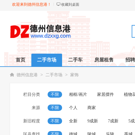
欢迎来到德州信息港！
收藏到桌面
首页
二手市场
二手车
房屋租售
招聘
>
>
德州信息港
二手市场
家饰
栏目分类
不限
相框/画片
家居摆件
植物
来源
不限
个人
商家
新旧程度
不限
全新
9成新
7成新
5
区县查找
不限
德城
陵城
乐陵
禹城