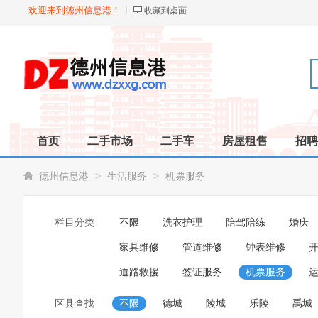
欢迎来到德州信息港！
收藏到桌面
首页
二手市场
二手车
房屋租售
招聘
>
>
德州信息港
生活服务
机票服务
栏目分类
不限
洗衣护理
陪驾陪练
婚庆
家具维修
管道维修
钟表维修
道路救援
签证服务
机票服务
区县查找
不限
德城
陵城
乐陵
禹城