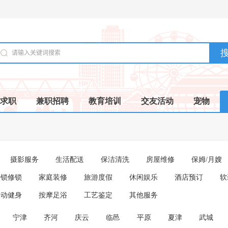
求职
兼职招聘
教育培训
交友活动
宠物
摄影服务
生活配送
保洁清洗
房屋维修
保姆/月嫂
开锁修锁
家庭装修
旅游度假
休闲娱乐
酒店预订
软
运动健身
按摩足浴
工艺鉴定
其他服务
宁津
齐河
庆云
临邑
平原
夏津
武城