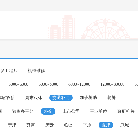
研发工程师
机械维修
3000~6000
6000~8000
8000~12000
12000~30000
3
年底双薪
周末双休
交通补助
加班补助
餐补
商
独资办事处
外企
上市公司
事业单位
政府机关
宁津
齐河
庆云
临邑
平原
夏津
武城