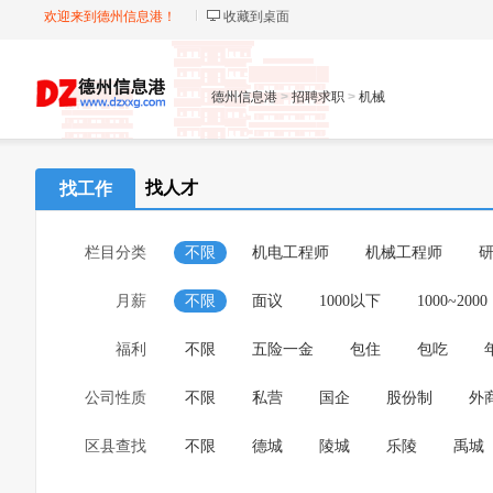
欢迎来到德州信息港！
收藏到桌面
德州信息港
>
招聘求职
>
机械
找人才
找工作
栏目分类
不限
机电工程师
机械工程师
月薪
不限
面议
1000以下
1000~2000
福利
不限
五险一金
包住
包吃
公司性质
不限
私营
国企
股份制
外
区县查找
不限
德城
陵城
乐陵
禹城