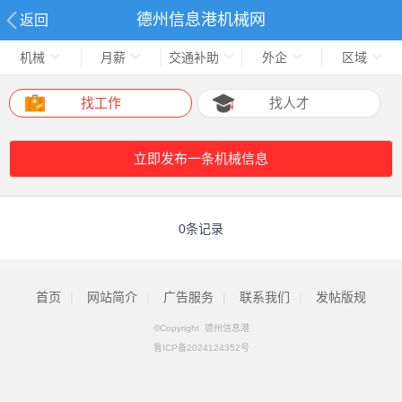
德州信息港机械网
返回
机械
月薪
交通补助
外企
区域
找工作
找人才
立即发布一条机械信息
0条记录
首页
|
网站简介
|
广告服务
|
联系我们
|
发帖版规
©Copyright 德州信息港
鲁ICP备2024124352号