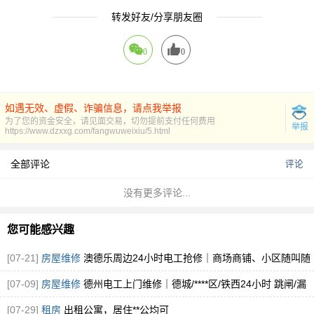
转发好友/分享朋友圈
0
0
如遇无效、虚假、诈骗信息，请点我举报
为了您的资金安全，请见面交易，切勿提前支付任何费用
举报
https://www.dzxxg.com/fangwuweixiu/5.html
全部评论
评论
没有更多评论...
您可能感兴趣
[07-21]
房屋维修
澳德乐周边24小时电工抢修｜商场商铺、小区随叫随
到
[图]
[07-09]
房屋维修
德州电工上门维修｜德城/****区/铁西24小时 跳闸/漏
电
[图]
[07-29]
租房
出租公寓，居住**公均可