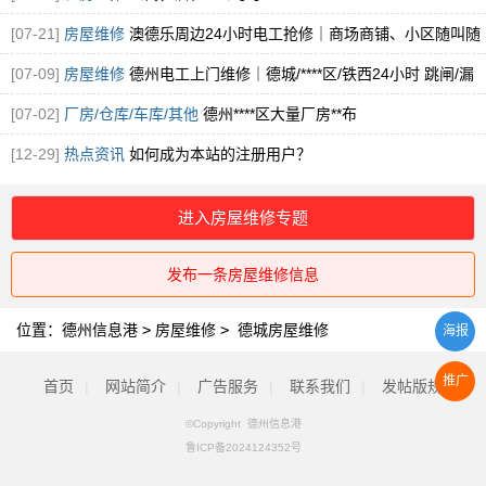
[07-21]
房屋维修
澳德乐周边24小时电工抢修｜商场商铺、小区随叫随
到
[图]
[07-09]
房屋维修
德州电工上门维修｜德城/****区/铁西24小时 跳闸/漏
电
[图]
[07-02]
厂房/仓库/车库/其他
德州****区大量厂房**布
[12-29]
热点资讯
如何成为本站的注册用户？
进入房屋维修专题
发布一条房屋维修信息
位置：
德州信息港
>
房屋维修
>
德城房屋维修
海报
推广
首页
|
网站简介
|
广告服务
|
联系我们
|
发帖版规
©Copyright 德州信息港
鲁ICP备2024124352号