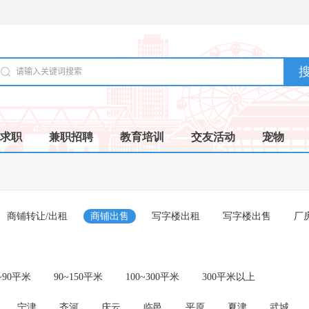
求职
兼职招聘
教育培训
交友活动
宠物
商铺转让/出租
商铺出售
写字楼出租
写字楼出售
厂
~90平米
90~150平米
100~300平米
300平米以上
宁津
齐河
庆云
临邑
平原
夏津
武城