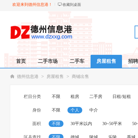
欢迎来到德州信息港！
收藏到桌面
首页
二手市场
二手车
房屋租售
招聘
>
>
德州信息港
房屋租售
商铺出售
栏目分类
不限
租房
二手房
日租/短租
身份
不限
个人
中介
面积
不限
30平米以内
30~50平米
50
区县查找
不限
德城
陵城
乐陵
禹城