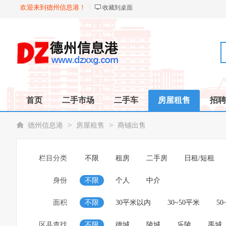
欢迎来到德州信息港！
收藏到桌面
首页
二手市场
二手车
房屋租售
招聘
>
>
德州信息港
房屋租售
商铺出售
栏目分类
不限
租房
二手房
日租/短租
身份
不限
个人
中介
面积
不限
30平米以内
30~50平米
50
区县查找
不限
德城
陵城
乐陵
禹城