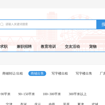
求职
兼职招聘
教育培训
交友活动
宠物
商铺转让/出租
商铺出售
写字楼出租
写字楼出售
厂
~90平米
90~150平米
100~300平米
300平米以上
宁津
齐河
庆云
临邑
平原
夏津
武城